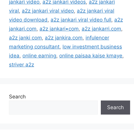
jankari video
,
a2z jankari videos
,
a2z jankari
viral
,
a2z jankari viral video
,
a2z jankari viral
video download
,
a2z jankari viral video full
,
a2z
jankari.com
,
a2z jankari•com
,
a2z jankarri.com
,
a2z janki com
,
a2z jankira.com
,
infulencer
marketing consultant
,
low investment business
idea
,
online earning
,
online paisaa kaise kmaye
,
striver a2z
Search
Search