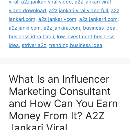
viral
,
a2z jankari viral video
,
a2z jankari viral
video download
,
a2z jankari viral video full
,
a2z
jankari.com
,
a2z jankari•com
,
a2z jankarri.com
,
a2z janki com
,
a2z jankira.com
,
business idea
,
business idea hindi
,
low investment business
idea
,
striver a2z
,
trending business idea
What Is an Influencer
Marketing Consultant
and How Can You Earn
Money From It? A2Z
Jankari Viral