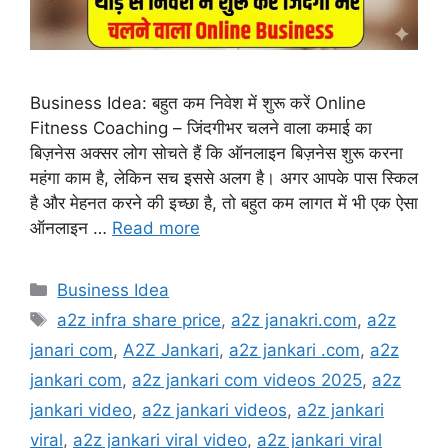
Business Idea: बहुत कम निवेश में शुरू करें Online
Fitness Coaching – जिंदगीभर चलने वाला कमाई का
बिज़नेस अक्सर लोग सोचते हैं कि ऑनलाइन बिज़नेस शुरू करना
महंगा काम है, लेकिन सच इससे अलग है। अगर आपके पास स्किल
है और मेहनत करने की इच्छा है, तो बहुत कम लागत में भी एक ऐसा
ऑनलाइन …
Read more
Categories
Business Idea
Tags
a2z infra share price
,
a2z janakri.com
,
a2z
janari com
,
A2Z Jankari
,
a2z jankari .com
,
a2z
jankari com
,
a2z jankari com videos 2025
,
a2z
jankari video
,
a2z jankari videos
,
a2z jankari
viral
,
a2z jankari viral video
,
a2z jankari viral