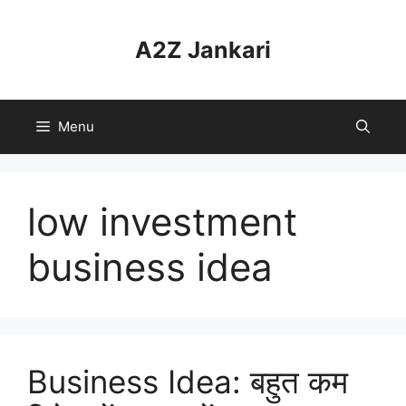
Skip
to
A2Z Jankari
content
Menu
low investment
business idea
Business Idea: बहुत कम