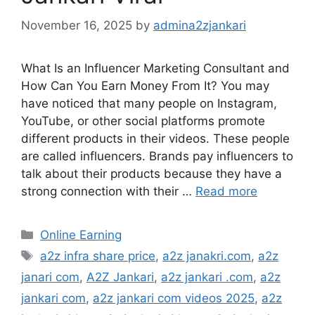
November 16, 2025
by
admina2zjankari
What Is an Influencer Marketing Consultant and
How Can You Earn Money From It? You may
have noticed that many people on Instagram,
YouTube, or other social platforms promote
different products in their videos. These people
are called influencers. Brands pay influencers to
talk about their products because they have a
strong connection with their …
Read more
Categories
Online Earning
Tags
a2z infra share price
,
a2z janakri.com
,
a2z
janari com
,
A2Z Jankari
,
a2z jankari .com
,
a2z
jankari com
,
a2z jankari com videos 2025
,
a2z