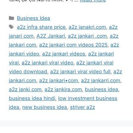
Categories
Business Idea
Tags
a2z infra share price
,
a2z janakri.com
,
a2z
janari com
,
A2Z Jankari
,
a2z jankari .com
,
a2z
jankari com
,
a2z jankari com videos 2025
,
a2z
jankari video
,
a2z jankari videos
,
a2z jankari
viral
,
a2z jankari viral video
,
a2z jankari viral
video download
,
a2z jankari viral video full
,
a2z
jankari.com
,
a2z jankari•com
,
a2z jankarri.com
,
a2z janki com
,
a2z jankira.com
,
business idea
,
business idea hindi
,
low investment business
idea
,
new business idea
,
striver a2z