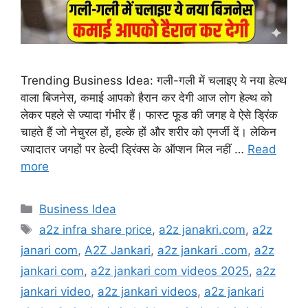
Trending Business Idea: गली-गली में चलाइए ये नया हेल्थ
वाला बिजनेस, कमाई आपको हैरान कर देगी आज लोग हेल्थ को
लेकर पहले से ज्यादा गंभीर हैं। फास्ट फूड की जगह वे ऐसे ड्रिंक
चाहते हैं जो नेचुरल हों, हल्के हों और शरीर को एनर्जी दें। लेकिन
ज्यादातर जगहों पर हेल्दी ड्रिंक्स के ऑप्शन मिल नहीं …
Read
more
Categories
Business Idea
Tags
a2z infra share price
,
a2z janakri.com
,
a2z
janari com
,
A2Z Jankari
,
a2z jankari .com
,
a2z
jankari com
,
a2z jankari com videos 2025
,
a2z
jankari video
,
a2z jankari videos
,
a2z jankari